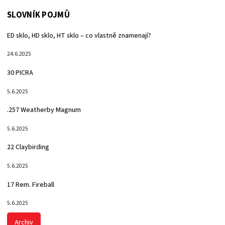
SLOVNÍK POJMŮ
ED sklo, HD sklo, HT sklo – co vlastně znamenají?
24.6.2025
30 PICRA
5.6.2025
.257 Weatherby Magnum
5.6.2025
22 Claybirding
5.6.2025
17 Rem. Fireball
5.6.2025
Archiv