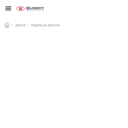
/
Zbraně
/
Doplňky ke zbraním
/