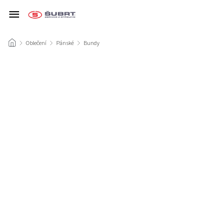
/
Oblečení
/
Pánské
/
Bundy
/