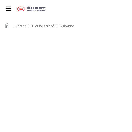
/
Zbraně
/
Dlouhé zbraně
/
Kulovnice
/