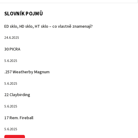
SLOVNÍK POJMŮ
ED sklo, HD sklo, HT sklo – co vlastně znamenají?
24.6.2025
30 PICRA
5.6.2025
.257 Weatherby Magnum
5.6.2025
22 Claybirding
5.6.2025
17 Rem. Fireball
5.6.2025