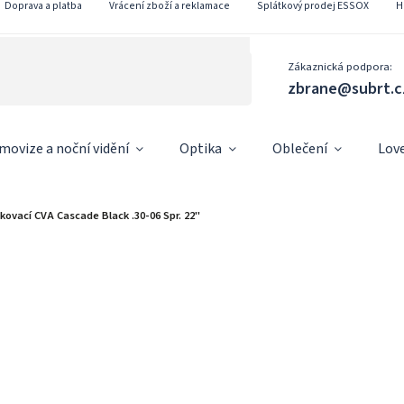
Doprava a platba
Vrácení zboží a reklamace
Splátkový prodej ESSOX
H
Zákaznická podpora:
zbrane@subrt.c
movize a noční vidění
Optika
Oblečení
Lov
kovací CVA Cascade Black .30-06 Spr. 22"