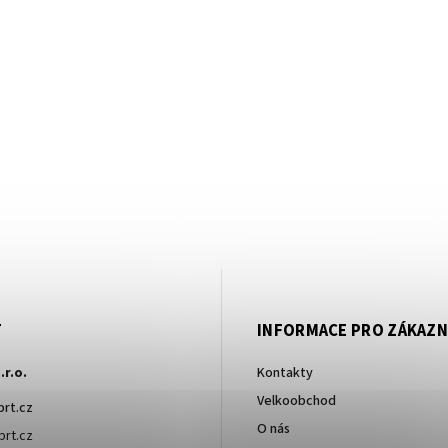
T
INFORMACE PRO ZÁKAZN
.r.o.
Kontakty
Velkoobchod
brt.cz
O nás
rt.cz