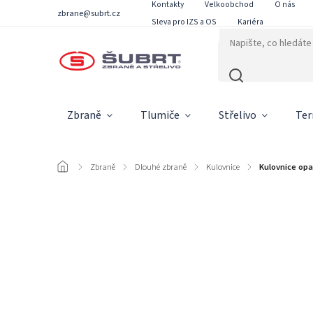
Kontakty
Velkoobchod
O nás
zbrane@subrt.cz
Sleva pro IZS a OS
Kariéra
Zbraně
Tlumiče
Střelivo
Ter
/
Zbraně
/
Dlouhé zbraně
/
Kulovnice
/
Kulovnice opa