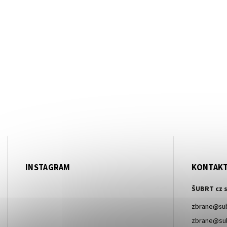
INSTAGRAM
KONTAK
ŠUBRT cz s
zbrane
@
su
zbrane@sub