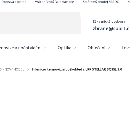
Doprava a platba
Vrácení zboží a reklamace
Splátkový prodej ESSOX
H
Zákaznická podpora:
zbrane@subrt.c
movize a noční vidění
Optika
Oblečení
Lov
3.0 - NOVÝ MODEL
/
Hikmicro termovizní puškohled s LRF STELLAR SQ35L 3.0