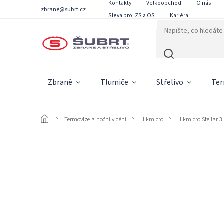
Kontakty
Velkoobchod
O nás
zbrane@subrt.cz
Sleva pro IZS a OS
Kariéra
Zbraně
Tlumiče
Střelivo
Ter
/
Termovize a noční vidění
/
Hikmicro
/
Hikmicro Stellar 