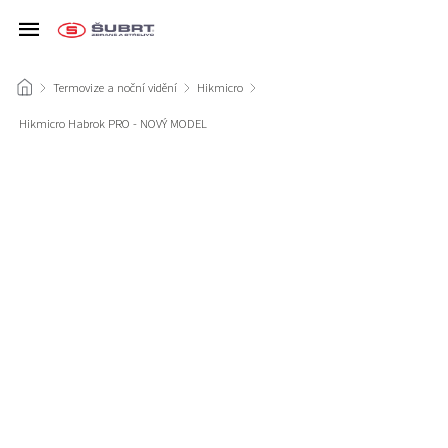
/
Termovize a noční vidění
/
Hikmicro
/
Hikmicro Habrok PRO - NOVÝ MODEL
/