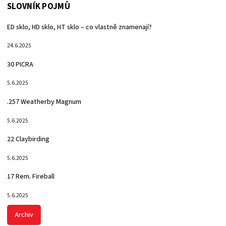
SLOVNÍK POJMŮ
ED sklo, HD sklo, HT sklo – co vlastně znamenají?
24.6.2025
30 PICRA
5.6.2025
.257 Weatherby Magnum
5.6.2025
22 Claybirding
5.6.2025
17 Rem. Fireball
5.6.2025
Archiv