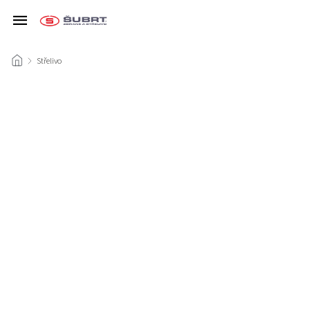
/
Střelivo
/