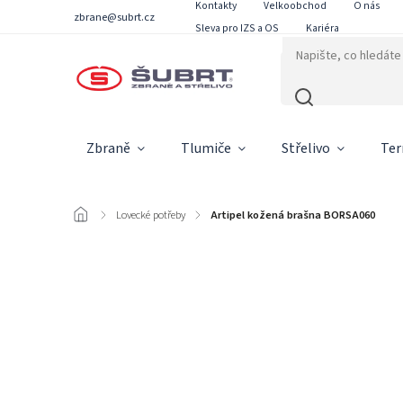
Kontakty
Velkoobchod
O nás
zbrane@subrt.cz
Sleva pro IZS a OS
Kariéra
Zbraně
Tlumiče
Střelivo
Ter
/
Lovecké potřeby
/
Artipel kožená brašna BORSA060