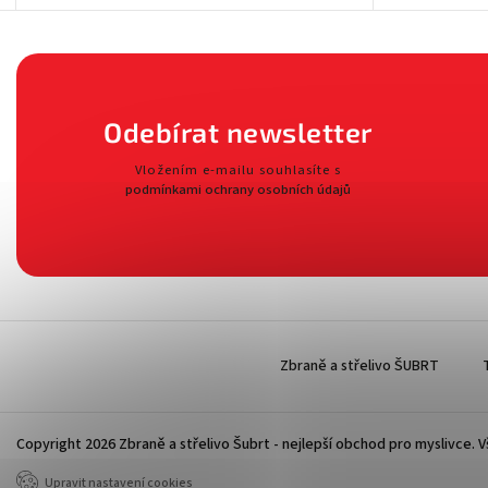
Odebírat newsletter
Vložením e-mailu souhlasíte s
podmínkami ochrany osobních údajů
Zbraně a střelivo ŠUBRT
Copyright 2026
Zbraně a střelivo Šubrt - nejlepší obchod pro myslivce
. 
Upravit nastavení cookies