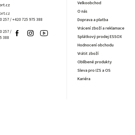
Velkoobchod
brt.cz
O nás
rt.cz
0 257 / +420 725 975 388
Doprava a platba
Vrácení zboží a reklamace
0 257 /
Facebook
Instagram
Youtube
Splátkový prodej ESSOX
5 388
Hodnocení obchodu
Vrátit zboží
Oblíbené produkty
Sleva pro IZS a OS
Kariéra