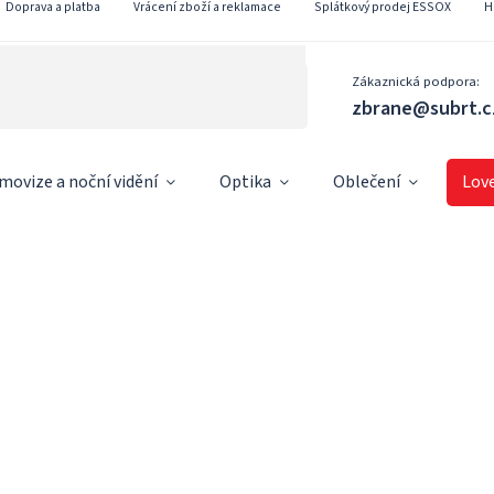
Doprava a platba
Vrácení zboží a reklamace
Splátkový prodej ESSOX
H
Zákaznická podpora:
zbrane@subrt.c
movize a noční vidění
Optika
Oblečení
Lov