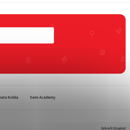
ata Kvilda
Sami Academy
Vytvořil Shoptet