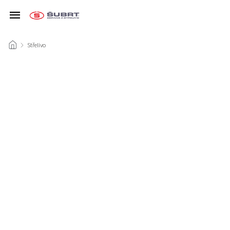
/
Střelivo
/