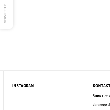
NEWSLETTER
INSTAGRAM
KONTAK
ŠUBRT cz s
zbrane
@
su