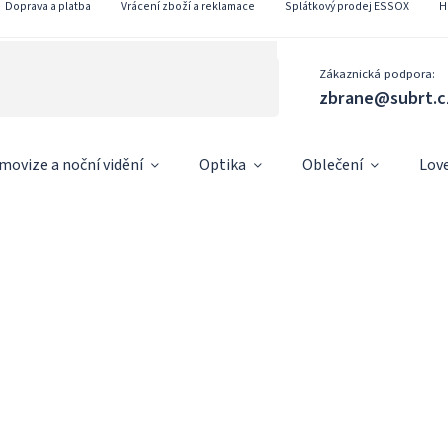
Doprava a platba
Vrácení zboží a reklamace
Splátkový prodej ESSOX
H
Zákaznická podpora:
zbrane@subrt.c
movize a noční vidění
Optika
Oblečení
Lov