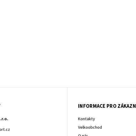
T
INFORMACE PRO ZÁKAZN
.r.o.
Kontakty
Velkoobchod
brt.cz
O nás