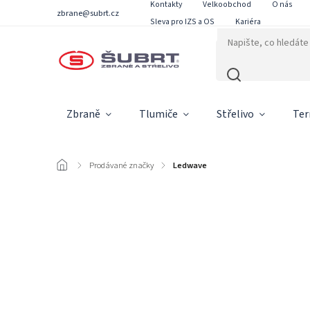
Kontakty
Velkoobchod
O nás
zbrane@subrt.cz
Sleva pro IZS a OS
Kariéra
Zbraně
Tlumiče
Střelivo
Ter
/
Prodávané značky
/
Ledwave