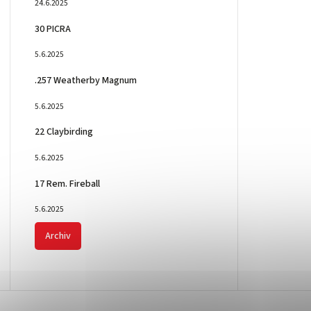
24.6.2025
30 PICRA
5.6.2025
.257 Weatherby Magnum
5.6.2025
22 Claybirding
5.6.2025
17 Rem. Fireball
5.6.2025
Archiv