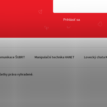
Prihlásiť sa
omunikace ŠUBRT
Manipulační technika HANET
Lovecký chata K
Všetky práva vyhradené.