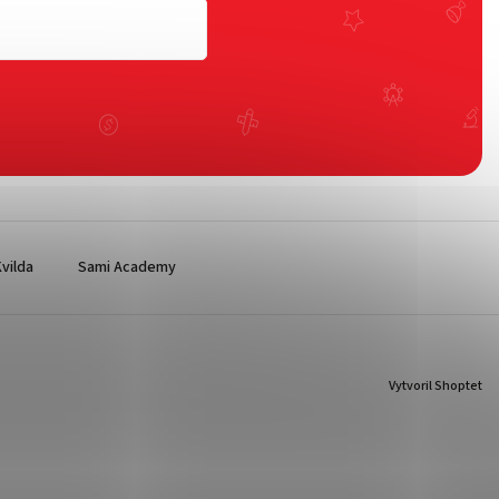
vilda
Sami Academy
Vytvoril Shoptet