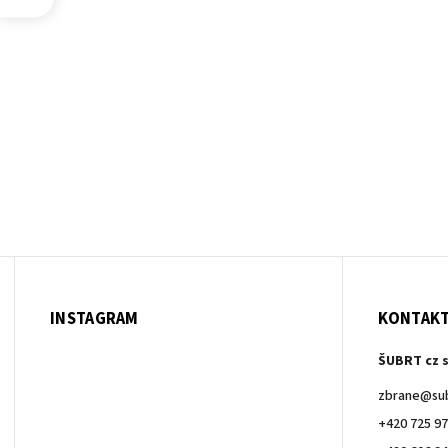
INSTAGRAM
KONTAK
ŠUBRT cz s
zbrane
@
su
+420 725 97