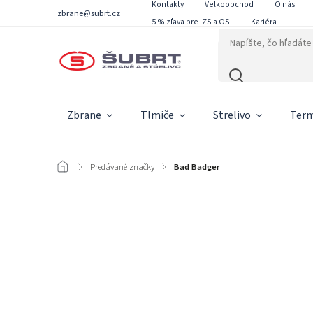
Kontakty
Velkoobchod
O nás
zbrane@subrt.cz
5 % zľava pre IZS a OS
Kariéra
Zbrane
Tlmiče
Strelivo
Term
/
Predávané značky
/
Bad Badger