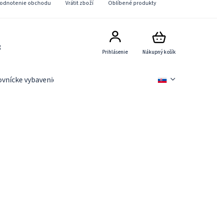
odnotenie obchodu
Vrátit zboží
Oblíbené produkty
8
Prihlásenie
Nákupný košík
ovnícke vybavenie
Slevové akce
Novinky
Věrnostn