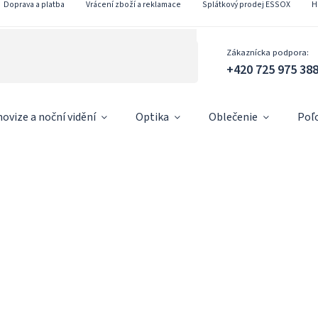
Doprava a platba
Vrácení zboží a reklamace
Splátkový prodej ESSOX
H
Zákaznícka podpora:
+420 725 975 38
ovize a noční vidění
Optika
Oblečenie
Poľ