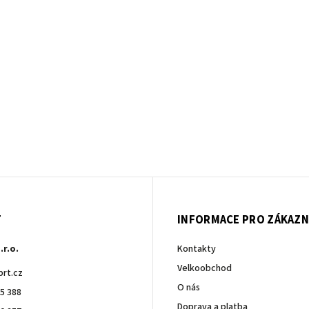
T
INFORMACE PRO ZÁKAZN
.r.o.
Kontakty
Velkoobchod
brt.cz
O nás
5 388
Doprava a platba