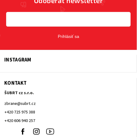
Odoberať newsletter
Prihlásiť sa
INSTAGRAM
KONTAKT
ŠUBRT cz s.r.o.
zbrane
@
subrt.cz
+420 725 975 388
+420 606 940 257
+420
Facebook
Instagram
Youtube
606