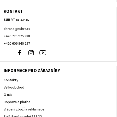
KONTAKT
ŠUBRT cz s.r.o.
zbrane
@
subrt.cz
+420 725 975 388
+420 606 940 257
+420
Facebook
Instagram
Youtube
606
940
257
INFORMACE PRO ZÁKAZNÍKY
Kontakty
Velkoobchod
O nás
Doprava a platba
Vrácení zboží a reklamace
Splátkový prodej ESSOX