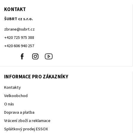
KONTAKT
ŠUBRT cz s.r.o.
zbrane
@
subrt.cz
+420 725 975 388
+420 606 940 257
+420
Facebook
Instagram
Youtube
606
940
257
INFORMACE PRO ZÁKAZNÍKY
Kontakty
Velkoobchod
O nás
Doprava a platba
Vrácení zboží a reklamace
Splátkový prodej ESSOX