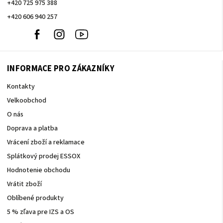
+420 725 975 388
+420 606 940 257
+420
Facebook
Instagram
Youtube
606
940
257
INFORMACE PRO ZÁKAZNÍKY
Kontakty
Velkoobchod
O nás
Doprava a platba
Vrácení zboží a reklamace
Splátkový prodej ESSOX
Hodnotenie obchodu
Vrátit zboží
Oblíbené produkty
5 % zľava pre IZS a OS