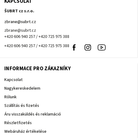
KAPCSOLAT
ŠUBRT cz s.r.o.
zbrane
@
subrt.cz
zbrane@subrt.cz
+420 606 940 257 / +420 725 975 388
+420 606 940 257 / +420 725 975 388
Facebook
Instagram
Youtube
INFORMACE PRO ZÁKAZNÍKY
Kapcsolat
Nagykereskedelem
Rólunk
Szállítás és fizetés
Áru visszaküldés és reklamáció
Részletfizetés
Webáruház értékelése