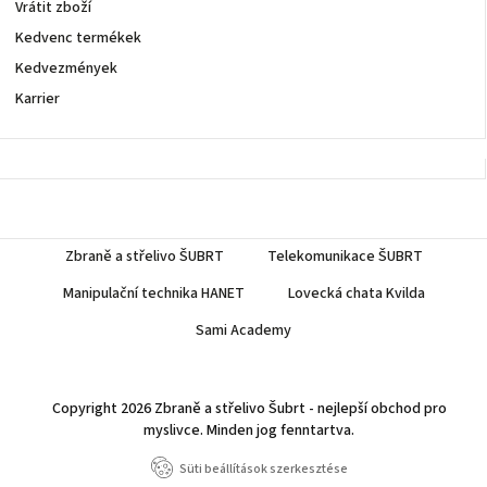
Vrátit zboží
Kedvenc termékek
Kedvezmények
Karrier
Zbraně a střelivo ŠUBRT
Telekomunikace ŠUBRT
Manipulační technika HANET
Lovecká chata Kvilda
Sami Academy
Copyright 2026
Zbraně a střelivo Šubrt - nejlepší obchod pro
myslivce
. Minden jog fenntartva.
Süti beállítások szerkesztése