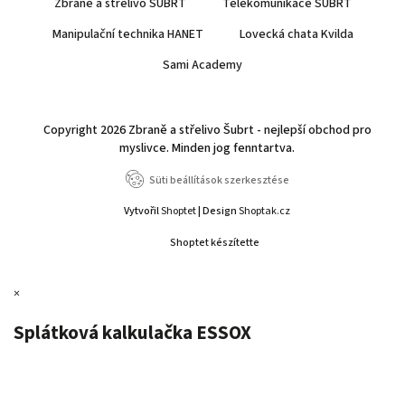
Zbraně a střelivo ŠUBRT
Telekomunikace ŠUBRT
Manipulační technika HANET
Lovecká chata Kvilda
Sami Academy
Copyright 2026
Zbraně a střelivo Šubrt - nejlepší obchod pro
myslivce
. Minden jog fenntartva.
Süti beállítások szerkesztése
Vytvořil
Shoptet
| Design
Shoptak.cz
Shoptet készítette
×
Splátková kalkulačka ESSOX