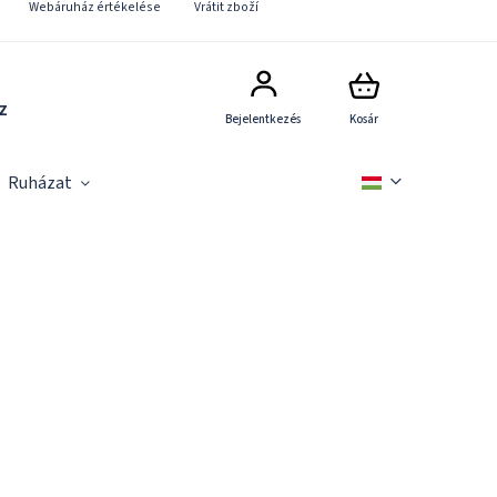
Webáruház értékelése
Vrátit zboží
z
Bejelentkezés
Kosár
Ruházat
Vadászati kellékek
Akciók
Újdonsá