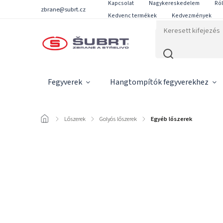
Kapcsolat
Nagykereskedelem
Ró
zbrane@subrt.cz
Kedvenc termékek
Kedvezmények
Fegyverek
Hangtompítók fegyverekhez
/
Lőszerek
/
Golyós lőszerek
/
Egyéb lőszerek