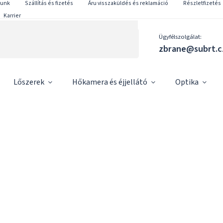
lunk
Szállítás és fizetés
Áru visszaküldés és reklamáció
Részletfizetés
Karrier
Ügyfélszolgálat:
zbrane@subrt.c
Lőszerek
Hőkamera és éjjellátó
Optika