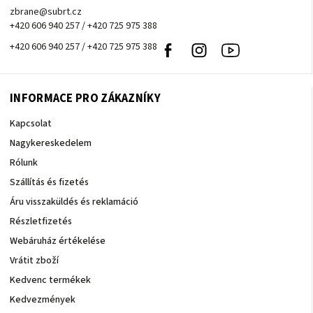
zbrane@subrt.cz
+420 606 940 257 / +420 725 975 388
+420 606 940 257 / +420 725 975 388
Facebook
Instagram
Youtube
INFORMACE PRO ZÁKAZNÍKY
Kapcsolat
Nagykereskedelem
Rólunk
Szállítás és fizetés
Áru visszaküldés és reklamáció
Részletfizetés
Webáruház értékelése
Vrátit zboží
Kedvenc termékek
Kedvezmények