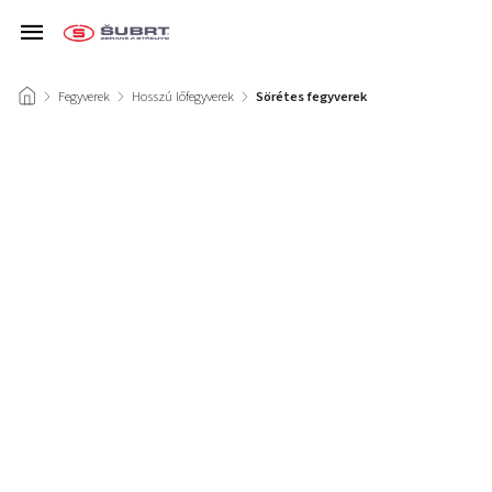
/
Fegyverek
/
Hosszú lőfegyverek
/
Sörétes fegyverek