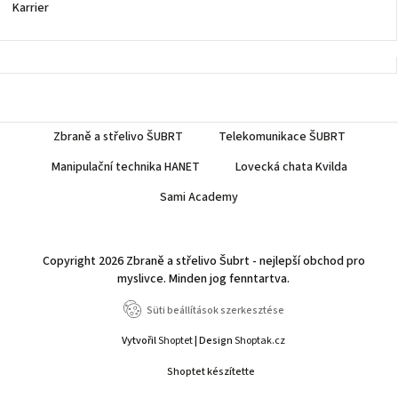
Karrier
Zbraně a střelivo ŠUBRT
Telekomunikace ŠUBRT
Manipulační technika HANET
Lovecká chata Kvilda
Sami Academy
Copyright 2026
Zbraně a střelivo Šubrt - nejlepší obchod pro
myslivce
. Minden jog fenntartva.
Süti beállítások szerkesztése
Vytvořil
Shoptet
| Design
Shoptak.cz
Shoptet készítette