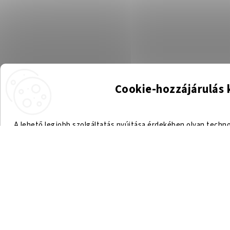
Cookie-hozzájárulás 
A lehető legjobb szolgáltatás nyújtása érdekében olyan techn
tárolására és/vagy elérésére, mint például a sütik (cookies). 
számunkra, hogy olyan adatokat dolgozzunk fel ezen az olda
egyedi azonosítók. A hozzájárulás elmaradása vagy visszavo
jellemzőket és funkciók
Beállítások
Elfogadom