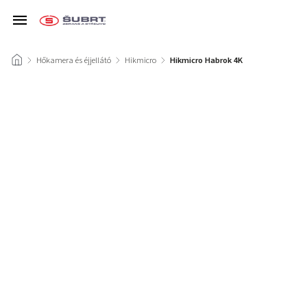
/
Hőkamera és éjjellátó
/
Hikmicro
/
Hikmicro Habrok 4K