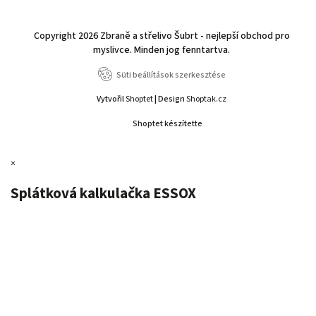
Copyright 2026
Zbraně a střelivo Šubrt - nejlepší obchod pro
myslivce
. Minden jog fenntartva.
Süti beállítások szerkesztése
Vytvořil
Shoptet
| Design
Shoptak.cz
Shoptet készítette
×
Splátková kalkulačka ESSOX