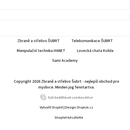
Zbraně a střelivo ŠUBRT
Telekomunikace ŠUBRT
Manipulační technika HANET
Lovecká chata Kvilda
Sami Academy
Copyright 2026
Zbraně a střelivo Šubrt - nejlepší obchod pro
myslivce
. Minden jog fenntartva.
Süti beállítások szerkesztése
Vytvořil
Shoptet
| Design
Shoptak.cz
Shoptet készítette