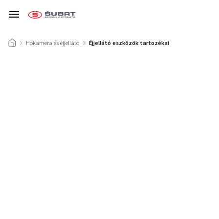
/
Hőkamera és éjjellátó
/
Éjjellátó eszközök tartozékai