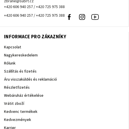
zbrane@subrt.cz
+420 606 940 257 / +420 725 975 388
+420 606 940 257 / +420 725 975 388
Facebook
Instagram
Youtube
INFORMACE PRO ZÁKAZNÍKY
Kapcsolat
Nagykereskedelem
Rólunk
Szállítás és fizetés
Áru visszaküldés és reklamáció
Részletfizetés
Webáruház értékelése
Vrátit zboží
Kedvenc termékek
Kedvezmények
Karrier