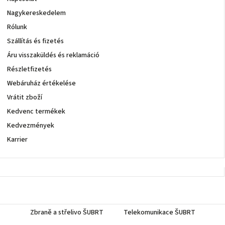
Nagykereskedelem
Rólunk
Szállítás és fizetés
Áru visszaküldés és reklamáció
Részletfizetés
Webáruház értékelése
Vrátit zboží
Kedvenc termékek
Kedvezmények
Karrier
Zbraně a střelivo ŠUBRT
Telekomunikace ŠUBRT