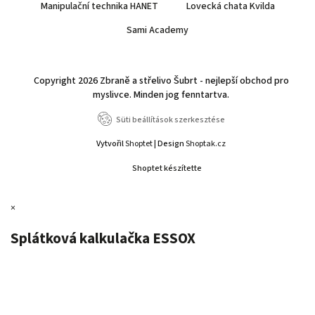
Manipulační technika HANET
Lovecká chata Kvilda
Sami Academy
Copyright 2026
Zbraně a střelivo Šubrt - nejlepší obchod pro
myslivce
. Minden jog fenntartva.
Süti beállítások szerkesztése
Vytvořil
Shoptet
| Design
Shoptak.cz
Shoptet készítette
×
Splátková kalkulačka ESSOX