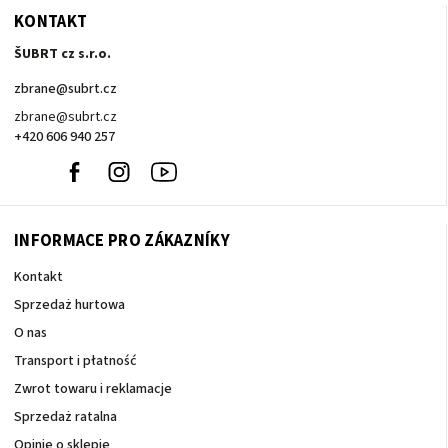
KONTAKT
ŠUBRT cz s.r.o.
zbrane
@
subrt.cz
zbrane@subrt.cz
+420 606 940 257
+420
Facebook
Instagram
Youtube
606
940
257
INFORMACE PRO ZÁKAZNÍKY
Kontakt
Sprzedaż hurtowa
O nas
Transport i płatność
Zwrot towaru i reklamacje
Sprzedaż ratalna
Opinie o sklepie