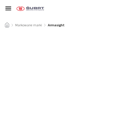
/
Markowane marki
/
Armasight