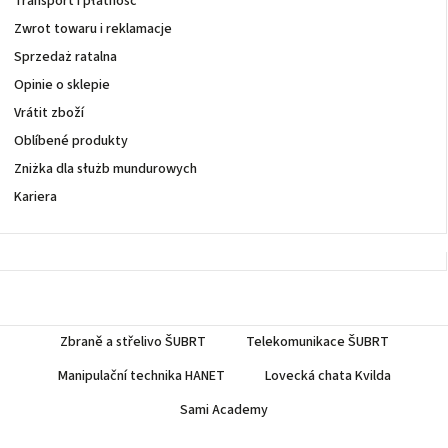
Transport i płatność
Zwrot towaru i reklamacje
Sprzedaż ratalna
Opinie o sklepie
Vrátit zboží
Oblíbené produkty
Zniżka dla służb mundurowych
Kariera
Zbraně a střelivo ŠUBRT
Telekomunikace ŠUBRT
Manipulační technika HANET
Lovecká chata Kvilda
Sami Academy