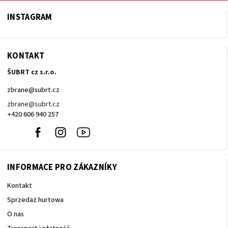
INSTAGRAM
KONTAKT
ŠUBRT cz s.r.o.
zbrane
@
subrt.cz
zbrane@subrt.cz
+420 606 940 257
+420
Facebook
Instagram
Youtube
606
940
257
INFORMACE PRO ZÁKAZNÍKY
Kontakt
Sprzedaż hurtowa
O nas