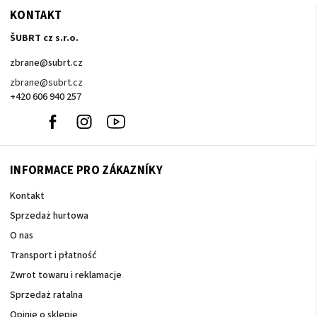
KONTAKT
ŠUBRT cz s.r.o.
zbrane
@
subrt.cz
zbrane@subrt.cz
+420 606 940 257
+420
Facebook
Instagram
Youtube
606
940
257
INFORMACE PRO ZÁKAZNÍKY
Kontakt
Sprzedaż hurtowa
O nas
Transport i płatność
Zwrot towaru i reklamacje
Sprzedaż ratalna
Opinie o sklepie