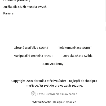
Oblíbené produkty
Zniżka dla służb mundurowych
Kariera
Zbraně a střelivo ŠUBRT
Telekomunikace ŠUBRT
Manipulační technika HANET
Lovecká chata Kvilda
Sami Academy
Copyright 2026
Zbraně a střelivo Šubrt - nejlepší obchod pro
myslivce
. Wszystkie prawa zastrzeżone.
Edytuj ustawienia plików cookie
Vytvořil
Shoptet
| Design
Shoptak.cz