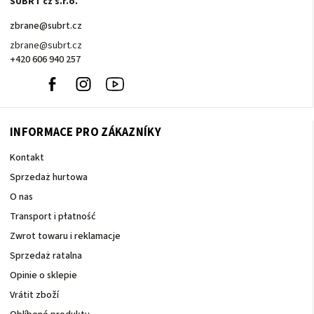
ŠUBRT cz s.r.o.
zbrane
@
subrt.cz
zbrane@subrt.cz
+420 606 940 257
+420
Facebook
Instagram
Youtube
606
940
257
INFORMACE PRO ZÁKAZNÍKY
Kontakt
Sprzedaż hurtowa
O nas
Transport i płatność
Zwrot towaru i reklamacje
Sprzedaż ratalna
Opinie o sklepie
Vrátit zboží