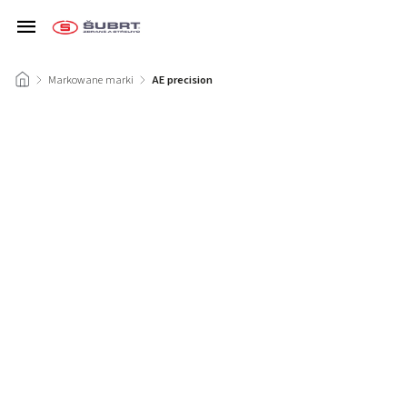
/
Markowane marki
/
AE precision