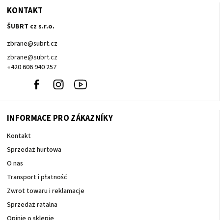
KONTAKT
ŠUBRT cz s.r.o.
zbrane
@
subrt.cz
zbrane@subrt.cz
+420 606 940 257
+420
Facebook
Instagram
Youtube
606
940
257
INFORMACE PRO ZÁKAZNÍKY
Kontakt
Sprzedaż hurtowa
O nas
Transport i płatność
Zwrot towaru i reklamacje
Sprzedaż ratalna
Opinie o sklepie