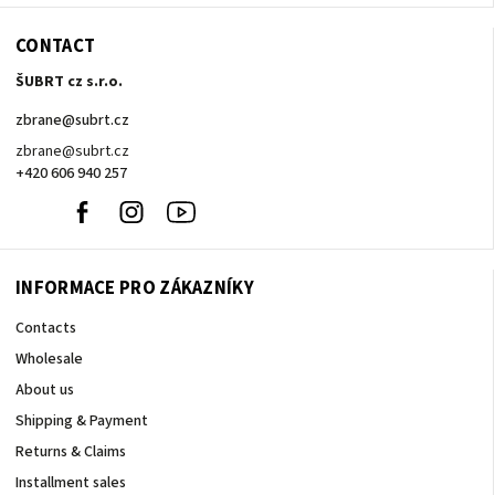
CONTACT
ŠUBRT cz s.r.o.
zbrane
@
subrt.cz
zbrane@subrt.cz
+420 606 940 257
+420
Facebook
Instagram
YouTube
606
940
257
INFORMACE PRO ZÁKAZNÍKY
Contacts
Wholesale
About us
Shipping & Payment
Returns & Claims
Installment sales