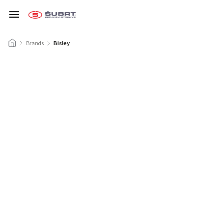
/
Brands
/
Bisley