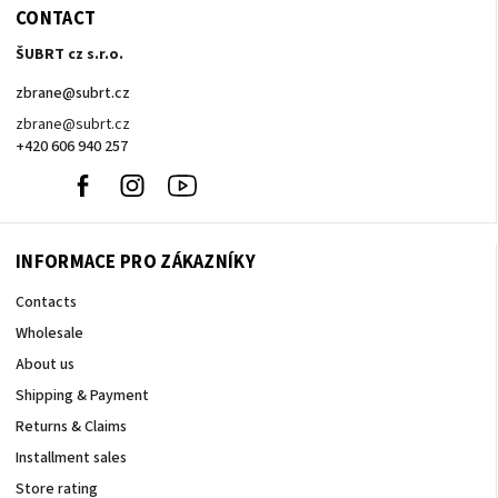
CONTACT
ŠUBRT cz s.r.o.
zbrane
@
subrt.cz
zbrane@subrt.cz
+420 606 940 257
+420
Facebook
Instagram
YouTube
606
940
257
INFORMACE PRO ZÁKAZNÍKY
Contacts
Wholesale
About us
Shipping & Payment
Returns & Claims
Installment sales
Store rating