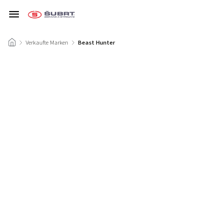
/
Verkaufte Marken
/
Beast Hunter