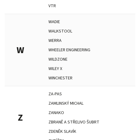
VTR
WADIE
WALKSTOOL
WERRA
W
WHEELER ENGINEERING
WILDZONE
WILEY X
WINCHESTER
ZA-PAS
ZAMLINSKÝ MICHAL
ZANAKO
Z
ZBRANĚ A STŘELIVO ŠUBRT
ZDENĚK SLAVÍK