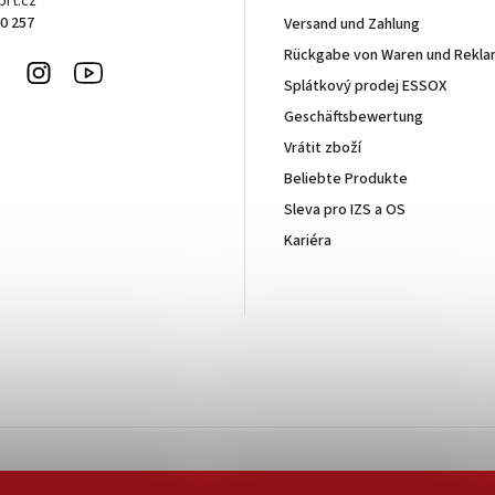
rt.cz
0 257
Versand und Zahlung
Rückgabe von Waren und Rekla
Facebook
Instagram
Youtube
Splátkový prodej ESSOX
Geschäftsbewertung
Vrátit zboží
Beliebte Produkte
Sleva pro IZS a OS
Kariéra