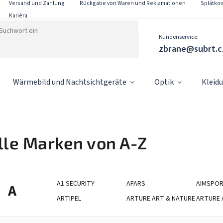
Versand und Zahlung
Rückgabe von Waren und Reklamationen
Splátko
Kariéra
Kundenservice:
zbrane@subrt.c
Wärmebild und Nachtsichtgeräte
Optik
Kleid
lle Marken von A-Z
A1 SECURITY
AFARS
AIMSPO
A
ARTIPEL
ARTURE ART & NATURE
ARTURE 