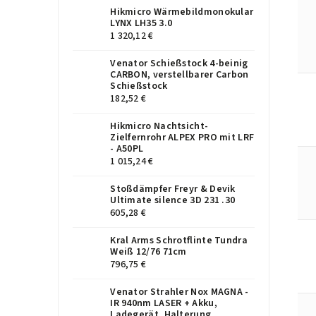
Hikmicro Wärmebildmonokular
LYNX LH35 3.0
1 320,12 €
Venator Schießstock 4-beinig
CARBON, verstellbarer Carbon
Schießstock
182,52 €
Hikmicro Nachtsicht-
Zielfernrohr ALPEX PRO mit LRF
- A50PL
1 015,24 €
Stoßdämpfer Freyr & Devik
Ultimate silence 3D 231 .30
605,28 €
Kral Arms Schrotflinte Tundra
Weiß 12/76 71cm
796,75 €
Venator Strahler Nox MAGNA -
IR 940nm LASER + Akku,
Ladegerät, Halterung