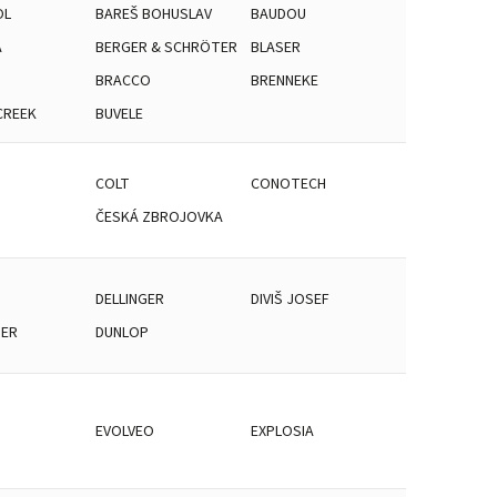
OL
BAREŠ BOHUSLAV
BAUDOU
A
BERGER & SCHRÖTER
BLASER
BRACCO
BRENNEKE
CREEK
BUVELE
COLT
CONOTECH
ČESKÁ ZBROJOVKA
DELLINGER
DIVIŠ JOSEF
TER
DUNLOP
EVOLVEO
EXPLOSIA