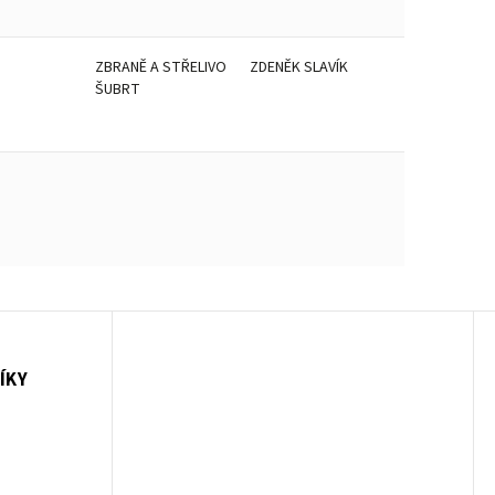
ZBRANĚ A STŘELIVO
ZDENĚK SLAVÍK
ŠUBRT
ÍKY