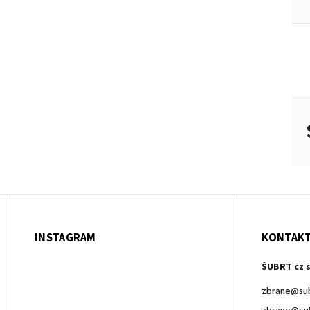
INSTAGRAM
KONTAK
ŠUBRT cz s
zbrane
@
su