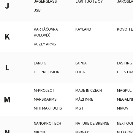
JAGERGLASS
JAKI TUOTE OY
JAROSLA
J
JSB
KARTÁČOVNA
KAYLAND
KOVO T
K
KOLOVĚČ
KUZEY ARMS
LANDIG
LAPUA
LASTING
L
LEE PRECISION
LEICA
LIFESTR
M-PROJECT
MADE IN CZECH
MAGPUL
M
MARS&ARMS
MÁZI IMRE
MEGALIN
MFH MAX FUCHS
MGT
MIKOV
NANOPROTECH
NATURE DE BRENNE
NEXTOO
N
NIKON
NIKWAX
NITECOR