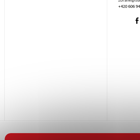
zbrane@sub
+420 606 94
+420
606
940
257