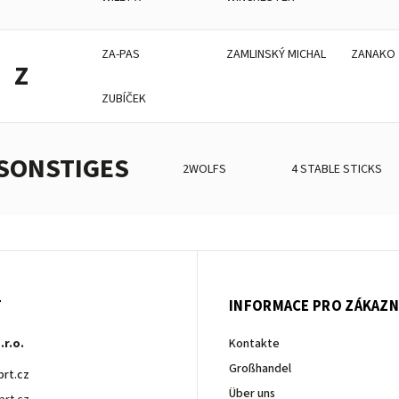
ZA-PAS
ZAMLINSKÝ MICHAL
ZANAKO
Z
ZUBÍČEK
SONSTIGES
2WOLFS
4 STABLE STICKS
T
INFORMACE PRO ZÁKAZN
.r.o.
Kontakte
Großhandel
brt.cz
Über uns