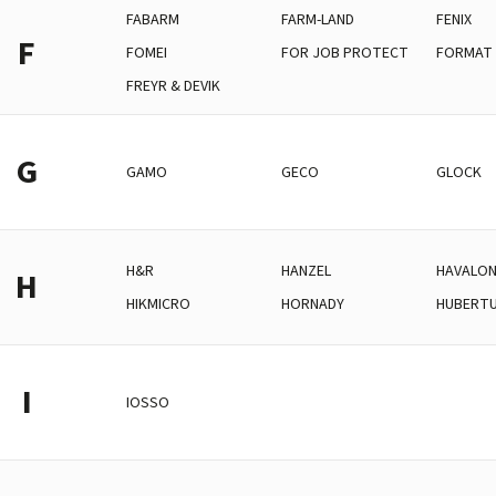
FABARM
FARM-LAND
FENIX
F
FOMEI
FOR JOB PROTECT
FORMAT 
FREYR & DEVIK
G
GAMO
GECO
GLOCK
H&R
HANZEL
HAVALO
H
HIKMICRO
HORNADY
HUBERT
I
IOSSO