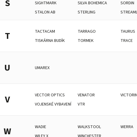
S
SIGHTMARK
SILVA BOHEMICA
SORDIN
STALON AB
STERLING
STREAM
TACTACAM
TARRAGO
TAURUS
T
TISKÁRNA BUDÍK
TORMEK
TRACE
U
UMAREX
VECTOR OPTICS
VENATOR
VICTORI
V
VOJENSKÉ VYBAVENÍ
VTR
WADIE
WALKSTOOL
WERRA
W
WILEY X
WINCHESTER