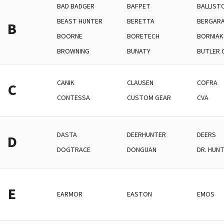
BAD BADGER
BAFPET
BALLIST
BEAST HUNTER
BERETTA
BERGAR
B
BOORNE
BORETECH
BORNIAK
BROWNING
BUNATY
BUTLER 
CANIK
CLAUSEN
COFRA
C
CONTESSA
CUSTOM GEAR
CVA
DASTA
DEERHUNTER
DEERS
D
DOGTRACE
DONGUAN
DR. HUN
E
EARMOR
EASTON
EMOS