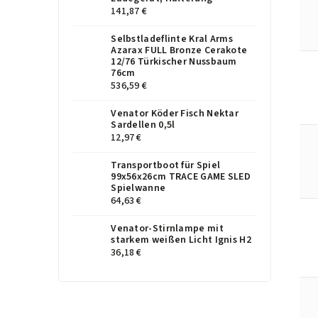
141,87 €
Selbstladeflinte Kral Arms
Azarax FULL Bronze Cerakote
12/76 Türkischer Nussbaum
76cm
536,59 €
Venator Köder Fisch Nektar
Sardellen 0,5l
12,97 €
Transportboot für Spiel
99x56x26cm TRACE GAME SLED
Spielwanne
64,63 €
Venator-Stirnlampe mit
starkem weißen Licht Ignis H2
36,18 €