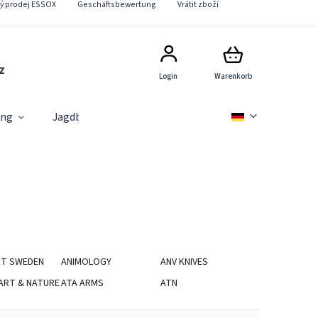
vý prodej ESSOX
Geschäftsbewertung
Vrátit zboží
z
Login
Warenkorb
ung
Jagdbedarf
Rabattaktionen
Neuigkeiten
RT SWEDEN
ANIMOLOGY
ANV KNIVES
ART & NATURE
ATA ARMS
ATN