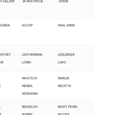
V SALZER
JK NÁSTROJE
JOKER
ESÁREK
KOZAP
KRAL ARMS
 SPORT
LEATHERMAN
LEDLENSER
AW
LOWA
LUKO
MAGTECH
MARLIN
E
MEINDL
MEOPTA
MORAKNIV
L
NIGGELOH
NIGHT PEARL
E
NOBBY
NOCPIX