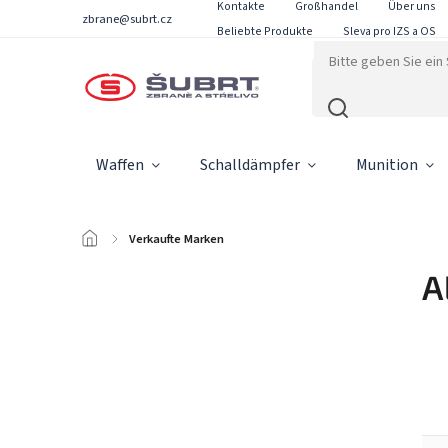
Kontakte
Großhandel
Über uns
zbrane@subrt.cz
Beliebte Produkte
Sleva pro IZS a OS
Waffen
Schalldämpfer
Munition
/
Verkaufte Marken
A