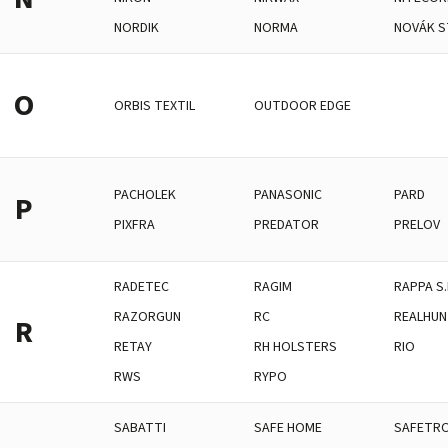
NORDIK
NORMA
NOVÁK S
O
ORBIS TEXTIL
OUTDOOR EDGE
PACHOLEK
PANASONIC
PARD
P
PIXFRA
PREDATOR
PRELOV
RADETEC
RAGIM
RAPPA S.
RAZORGUN
RC
REALHUN
R
RETAY
RH HOLSTERS
RIO
RWS
RYPO
SABATTI
SAFE HOME
SAFETRO